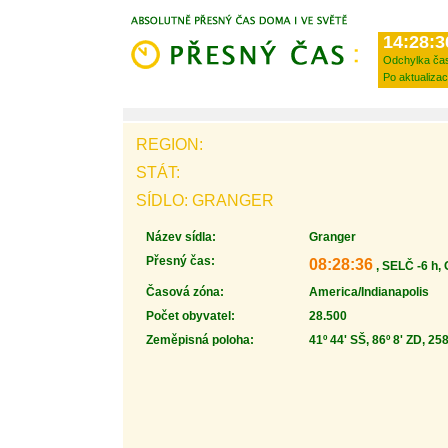
14:28:3
Odchylka ča
Po aktualizac
REGION:
STÁT:
SÍDLO: GRANGER
Název sídla:
Granger
Přesný čas:
08:28:36
, SELČ -6 h,
Časová zóna:
America/Indianapolis
Počet obyvatel:
28.500
Zeměpisná poloha:
41º 44' SŠ, 86º 8' ZD, 25