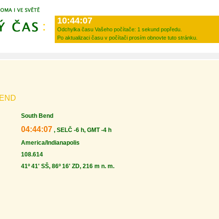
10:44:07
Odchylka času Vašeho počítače:
1 sekund popředu.
Po aktualizaci času v počítači prosím obnovte tuto stránku.
BEND
South Bend
04:44:07
, SELČ -6 h, GMT -4 h
America/Indianapolis
108.614
41º 41' SŠ, 86º 16' ZD, 216 m n. m.