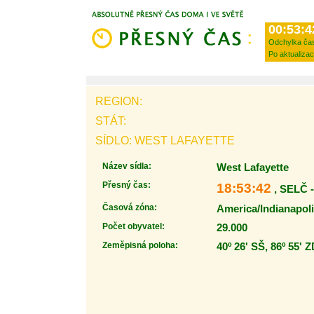
00:53:4
Odchylka ča
Po aktualizac
REGION:
STÁT:
SÍDLO: WEST LAFAYETTE
Název sídla:
West Lafayette
Přesný čas:
18:53:42
, SELČ 
Časová zóna:
America/Indianapol
Počet obyvatel:
29.000
Zeměpisná poloha:
40º 26' SŠ, 86º 55' 