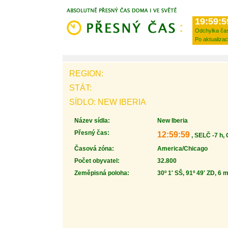
19:59:5
Odchylka ča
Po aktualizac
REGION:
STÁT:
SÍDLO: NEW IBERIA
Název sídla:
New Iberia
Přesný čas:
12:59:59
, SELČ -7 h,
Časová zóna:
America/Chicago
Počet obyvatel:
32.800
Zeměpisná poloha:
30º 1' SŠ, 91º 49' ZD, 6 m