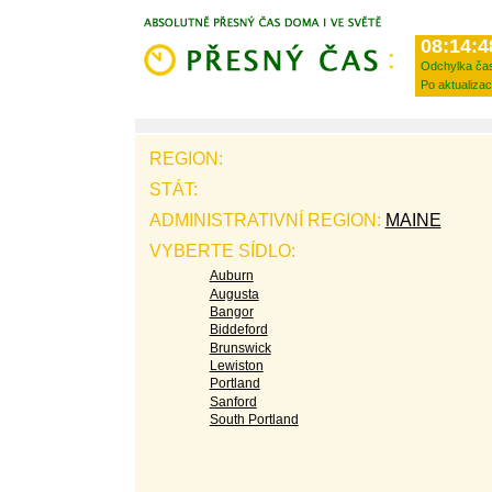
08:14:4
Odchylka ča
Po aktualizac
REGION:
STÁT:
ADMINISTRATIVNÍ REGION:
MAINE
VYBERTE SÍDLO:
Auburn
Augusta
Bangor
Biddeford
Brunswick
Lewiston
Portland
Sanford
South Portland