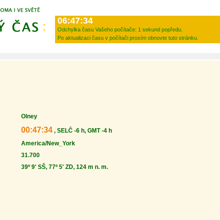
06:47:34
Odchylka času Vašeho počítače:
1 sekund popředu.
Po aktualizaci času v počítači prosím obnovte tuto stránku.
Olney
00:47:34
, SELČ -6 h, GMT -4 h
America/New_York
31.700
39º 9' SŠ, 77º 5' ZD, 124 m n. m.