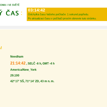
03:14:42
Odchylka času Vašeho počítače:
1 sekund popředu.
Po aktualizaci času v počítači prosím obnovte tuto stránku.
M
Needham
21:14:42
, SELČ -6 h, GMT -4 h
America/New_York
29.100
42º 17' SŠ, 71º 14' ZD, 43 m n. m.