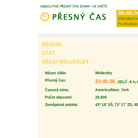
05:45:3
Odchylka ča
Po aktualizac
REGION:
STÁT:
SÍDLO: WELLESLEY
Název sídla:
Wellesley
Přesný čas:
23:45:36
, SELČ -6 h,
Časová zóna:
America/New_York
Počet obyvatel:
26.800
Zeměpisná poloha:
42º 18' SŠ, 71º 17' ZD, 4