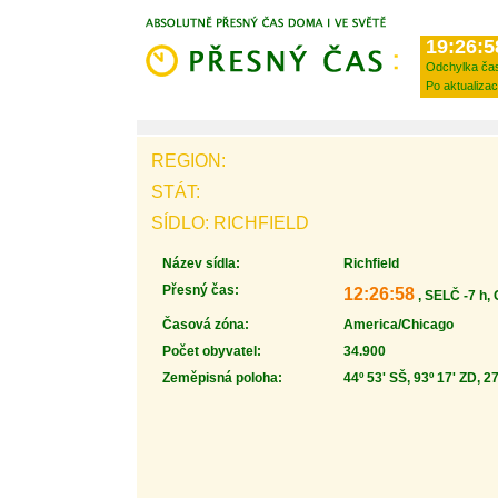
19:26:5
Odchylka ča
Po aktualizac
REGION:
STÁT:
SÍDLO: RICHFIELD
Název sídla:
Richfield
Přesný čas:
12:26:58
, SELČ -7 h,
Časová zóna:
America/Chicago
Počet obyvatel:
34.900
Zeměpisná poloha:
44º 53' SŠ, 93º 17' ZD, 2