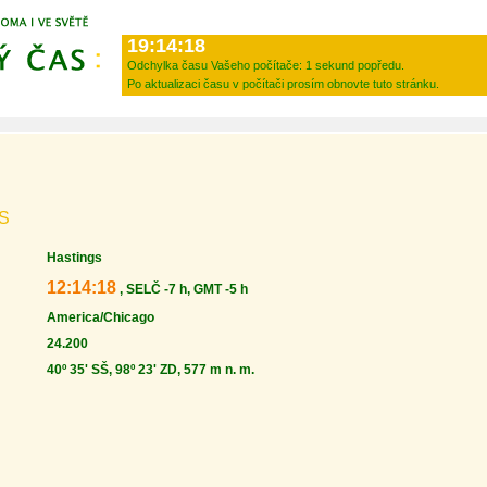
19:14:18
Odchylka času Vašeho počítače:
1 sekund popředu.
Po aktualizaci času v počítači prosím obnovte tuto stránku.
S
Hastings
12:14:18
, SELČ -7 h, GMT -5 h
America/Chicago
24.200
40º 35' SŠ, 98º 23' ZD, 577 m n. m.