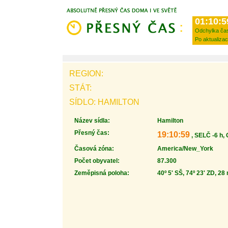
01:10:5
Odchylka ča
Po aktualizac
REGION:
STÁT:
SÍDLO: HAMILTON
Název sídla:
Hamilton
Přesný čas:
19:10:59
, SELČ -6 h,
Časová zóna:
America/New_York
Počet obyvatel:
87.300
Zeměpisná poloha:
40º 5' SŠ, 74º 23' ZD, 28