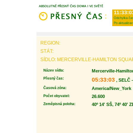
11:33:0
Odchylka ča
Po aktualizac
REGION:
STÁT:
SÍDLO: MERCERVILLE-HAMILTON SQUA
Název sídla:
Mercerville-Hamilt
Přesný čas:
05:33:03
, SELČ 
Časová zóna:
America/New_York
Počet obyvatel:
26.600
Zeměpisná poloha:
40º 14' SŠ, 74º 40' 