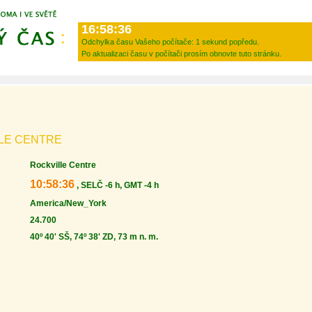
16:58:36
Odchylka času Vašeho počítače:
1 sekund popředu.
Po aktualizaci času v počítači prosím obnovte tuto stránku.
LLE CENTRE
Rockville Centre
10:58:36
, SELČ -6 h, GMT -4 h
America/New_York
24.700
40º 40' SŠ, 74º 38' ZD, 73 m n. m.