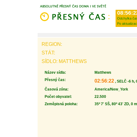
08:56:2
Odchylka ča
Po aktualizac
REGION:
STÁT:
SÍDLO: MATTHEWS
Název sídla:
Matthews
Přesný čas:
02:56:22
, SELČ -6 h,
Časová zóna:
America/New_York
Počet obyvatel:
22.500
Zeměpisná poloha:
35º 7' SŠ, 80º 43' ZD, 0 m