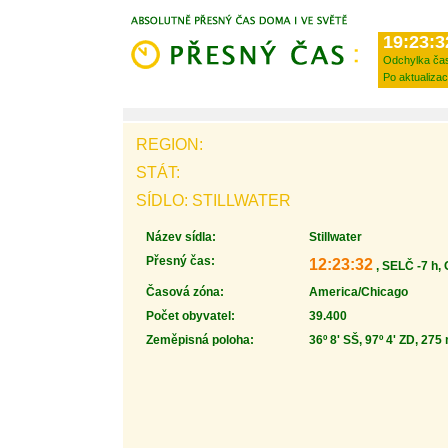
19:23:3
Odchylka ča
Po aktualizac
REGION:
STÁT:
SÍDLO: STILLWATER
Název sídla:
Stillwater
Přesný čas:
12:23:32
, SELČ -7 h,
Časová zóna:
America/Chicago
Počet obyvatel:
39.400
Zeměpisná poloha:
36º 8' SŠ, 97º 4' ZD, 275