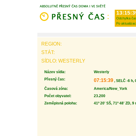
13:15:3
Odchylka ča
Po aktualizac
REGION:
STÁT:
SÍDLO: WESTERLY
Název sídla:
Westerly
Přesný čas:
07:15:39
, SELČ -6 h,
Časová zóna:
America/New_York
Počet obyvatel:
23.200
Zeměpisná poloha:
41º 20' SŠ, 71º 48' ZD, 9