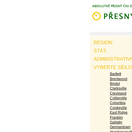
REGION:
STÁT:
ADMINISTRATIV
VYBERTE SÍDLO
Bartlett
Brentwood
Bristol
Clarksville
Cleveland
Collierville
Columbia
Cookeville
East Ridge
Franklin
Gallatin
Germantown
Hendersonvil