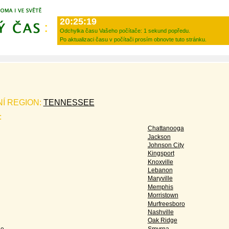
20:25:19
Odchylka času Vašeho počítače:
1 sekund popředu.
Po aktualizaci času v počítači prosím obnovte tuto stránku.
NÍ REGION:
TENNESSEE
:
Chattanooga
Jackson
Johnson City
Kingsport
Knoxville
Lebanon
Maryville
Memphis
Morristown
Murfreesboro
Nashville
Oak Ridge
le
Smyrna