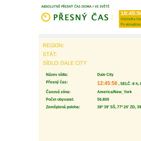
18:45:5
Odchylka ča
Po aktualizac
REGION:
STÁT:
SÍDLO: DALE CITY
Název sídla:
Dale City
Přesný čas:
12:45:56
, SELČ -6 h,
Časová zóna:
America/New_York
Počet obyvatel:
56.800
Zeměpisná poloha:
38º 39' SŠ, 77º 20' ZD, 3