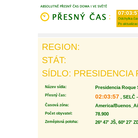
07:03:5
Odchylka ča
Po aktualizac
REGION:
STÁT:
SÍDLO: PRESIDENCIA
Název sídla:
Presidencia Roque
Přesný čas:
02:03:57
, SELČ 
Časová zóna:
America/Buenos_Ai
Počet obyvatel:
78.900
Zeměpisná poloha:
26º 47' JŠ, 60º 27' Z