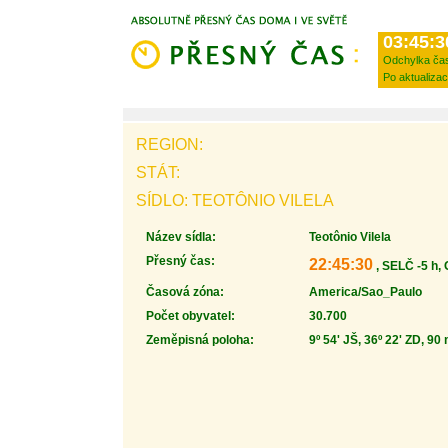
03:45:3
Odchylka ča
Po aktualizac
REGION:
STÁT:
SÍDLO: TEOTÔNIO VILELA
Název sídla:
Teotônio Vilela
Přesný čas:
22:45:30
, SELČ -5 h,
Časová zóna:
America/Sao_Paulo
Počet obyvatel:
30.700
Zeměpisná poloha:
9º 54' JŠ, 36º 22' ZD, 90 