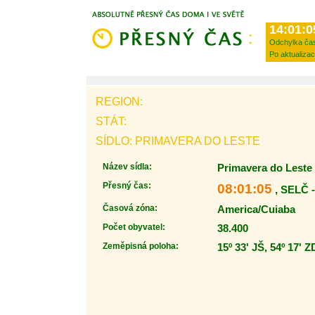
14:01:0
Odchylka ča
Po aktualizac
REGION:
STÁT:
SÍDLO: PRIMAVERA DO LESTE
Název sídla:
Primavera do Leste
Přesný čas:
08:01:05
, SELČ 
Časová zóna:
America/Cuiaba
Počet obyvatel:
38.400
Zeměpisná poloha:
15º 33' JŠ, 54º 17' Z