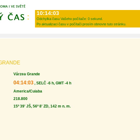
10:14:03
Odchylka času Vašeho počítače:
0 sekund.
Po aktualizaci času v počítači prosím obnovte tuto stránku.
 GRANDE
Várzea Grande
04:14:03
, SELČ -6 h, GMT -4 h
America/Cuiaba
218.800
15º 39' JŠ, 56º 8' ZD, 142 m n. m.