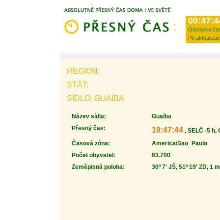
00:47:4
Odchylka ča
Po aktualizac
REGION:
STÁT:
SÍDLO: GUAÍBA
Název sídla:
Guaíba
Přesný čas:
19:47:44
, SELČ -5 h,
Časová zóna:
America/Sao_Paulo
Počet obyvatel:
93.700
Zeměpisná poloha:
30º 7' JŠ, 51º 19' ZD, 1 m