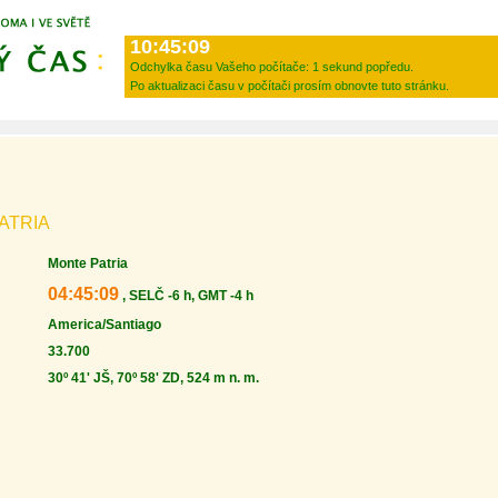
10:45:09
Odchylka času Vašeho počítače:
1 sekund popředu.
Po aktualizaci času v počítači prosím obnovte tuto stránku.
ATRIA
Monte Patria
04:45:09
, SELČ -6 h, GMT -4 h
America/Santiago
33.700
30º 41' JŠ, 70º 58' ZD, 524 m n. m.