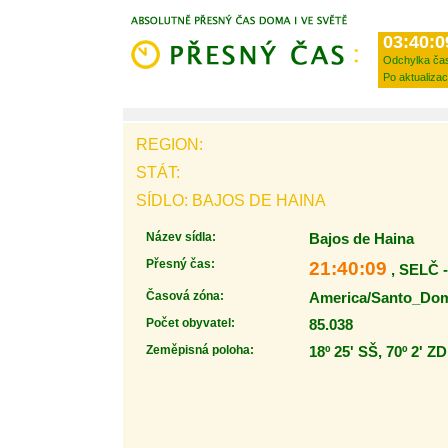
03:40:0
Odchylka ča
Po aktualizac
REGION:
STÁT:
SÍDLO: BAJOS DE HAINA
Název sídla:
Bajos de Haina
Přesný čas:
21:40:09
, SELČ 
Časová zóna:
America/Santo_Do
Počet obyvatel:
85.038
Zeměpisná poloha:
18º 25' SŠ, 70º 2' ZD