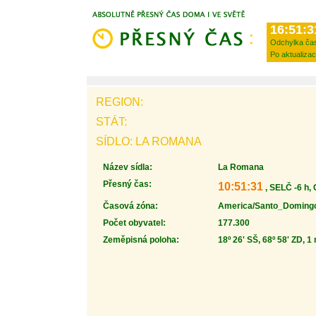
16:51:3
Odchylka ča
Po aktualizac
REGION:
STÁT:
SÍDLO: LA ROMANA
Název sídla:
La Romana
Přesný čas:
10:51:31
, SELČ -6 h,
Časová zóna:
America/Santo_Doming
Počet obyvatel:
177.300
Zeměpisná poloha:
18º 26' SŠ, 68º 58' ZD, 1