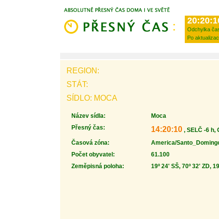
20:20:1
Odchylka ča
Po aktualizac
REGION:
STÁT:
SÍDLO: MOCA
Název sídla:
Moca
Přesný čas:
14:20:10
, SELČ -6 h,
Časová zóna:
America/Santo_Doming
Počet obyvatel:
61.100
Zeměpisná poloha:
19º 24' SŠ, 70º 32' ZD, 1