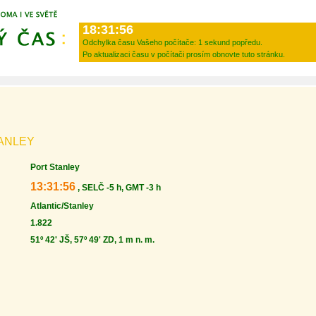
18:31:56
Odchylka času Vašeho počítače:
1 sekund popředu.
Po aktualizaci času v počítači prosím obnovte tuto stránku.
TANLEY
Port Stanley
13:31:56
, SELČ -5 h, GMT -3 h
Atlantic/Stanley
1.822
51º 42' JŠ, 57º 49' ZD, 1 m n. m.