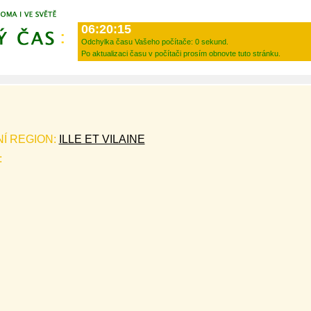
06:20:15
Odchylka času Vašeho počítače:
0 sekund.
Po aktualizaci času v počítači prosím obnovte tuto stránku.
NÍ REGION:
ILLE ET VILAINE
: