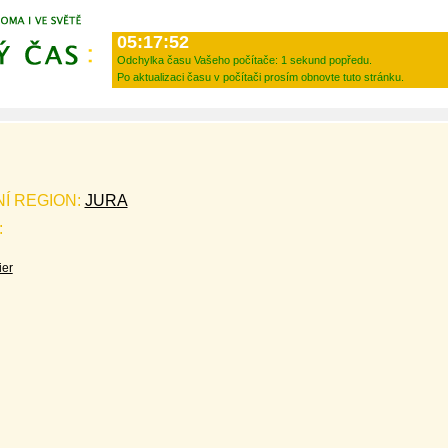
05:17:52
Odchylka času Vašeho počítače:
1 sekund popředu.
Po aktualizaci času v počítači prosím obnovte tuto stránku.
NÍ REGION:
JURA
:
ier