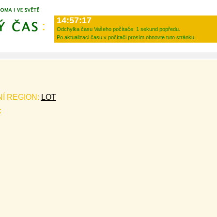
14:57:17
Odchylka času Vašeho počítače:
1 sekund popředu.
Po aktualizaci času v počítači prosím obnovte tuto stránku.
NÍ REGION:
LOT
: