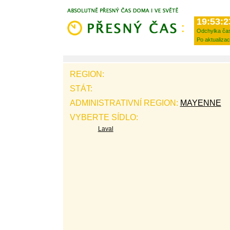
19:53:2
Odchylka ča
Po aktualizac
REGION:
STÁT:
ADMINISTRATIVNÍ REGION:
MAYENNE
VYBERTE SÍDLO:
Laval