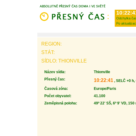
10:22:4
Odchylka ča
Po aktualizac
REGION:
STÁT:
SÍDLO: THIONVILLE
Název sídla:
Thionville
Přesný čas:
10:22:41
, SELČ +0 h,
Časová zóna:
Europe/Paris
Počet obyvatel:
41.100
Zeměpisná poloha:
49º 22' SŠ, 6º 9' VD, 150