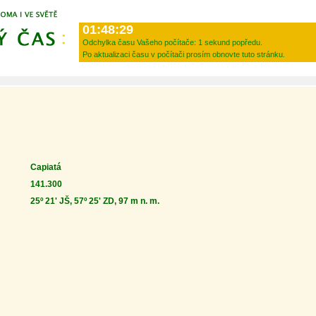
01:48:29
Odchylka času Vašeho počítače:
1 sekund popředu.
Po aktualizaci času v počítači prosím obnovte tuto stránku.
Capiatá
141.300
25º 21' JŠ, 57º 25' ZD, 97 m n. m.