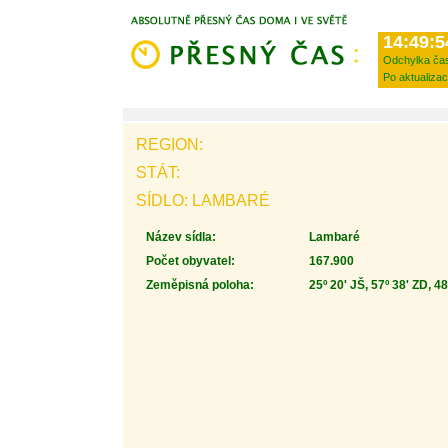
14:49:5
Odchylka ča
Po aktualizac
REGION:
STÁT:
SÍDLO: LAMBARÉ
Název sídla:
Lambaré
Počet obyvatel:
167.900
Zeměpisná poloha:
25º 20' JŠ, 57º 38' ZD, 4