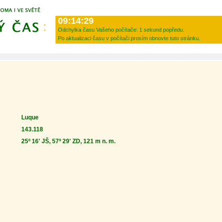
09:14:29
Odchylka času Vašeho počítače:
1 sekund popředu.
Po aktualizaci času v počítači prosím obnovte tuto stránku.
Luque
143.118
25º 16' JŠ, 57º 29' ZD, 121 m n. m.