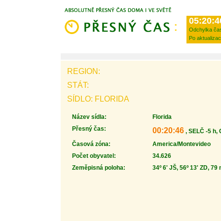
05:20:4
Odchylka ča
Po aktualizac
REGION:
STÁT:
SÍDLO: FLORIDA
Název sídla:
Florida
Přesný čas:
00:20:46
, SELČ -5 h,
Časová zóna:
America/Montevideo
Počet obyvatel:
34.626
Zeměpisná poloha:
34º 6' JŠ, 56º 13' ZD, 79 