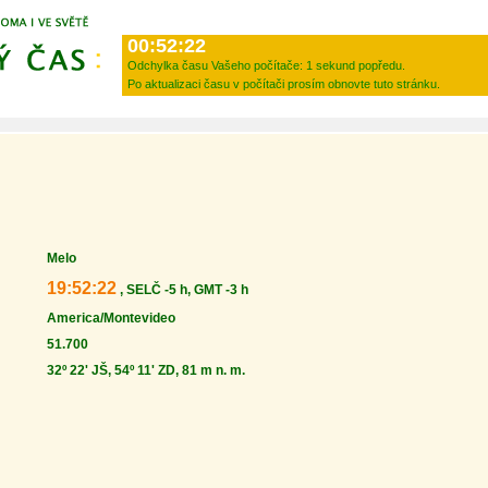
00:52:22
Odchylka času Vašeho počítače:
1 sekund popředu.
Po aktualizaci času v počítači prosím obnovte tuto stránku.
Melo
19:52:22
, SELČ -5 h, GMT -3 h
America/Montevideo
51.700
32º 22' JŠ, 54º 11' ZD, 81 m n. m.