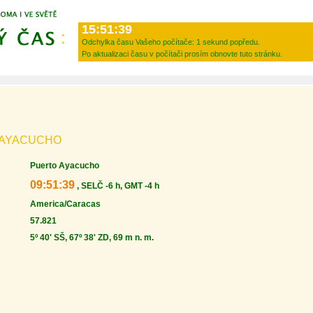
15:51:39
Odchylka času Vašeho počítače:
1 sekund popředu.
Po aktualizaci času v počítači prosím obnovte tuto stránku.
 AYACUCHO
Puerto Ayacucho
09:51:39
, SELČ -6 h, GMT -4 h
America/Caracas
57.821
5º 40' SŠ, 67º 38' ZD, 69 m n. m.