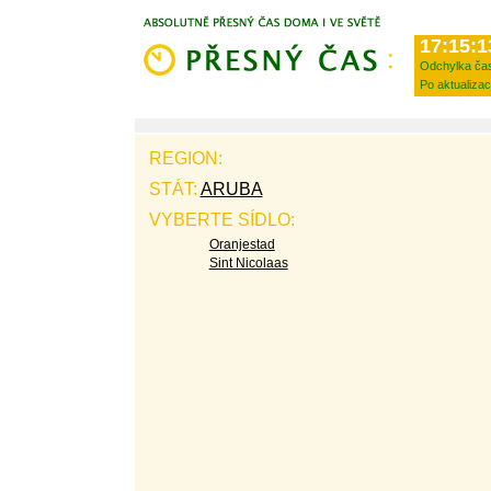
17:15:1
Odchylka ča
Po aktualizac
REGION:
STÁT:
ARUBA
VYBERTE SÍDLO:
Oranjestad
Sint Nicolaas