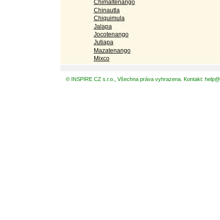
Chimaltenango
Chinautla
Chiquimula
Jalapa
Jocotenango
Jutiapa
Mazatenango
Mixco
© INSPIRE CZ s.r.o., Všechna práva vyhrazena. Kontakt: help@