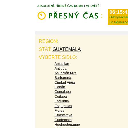
06:15:4
Odchylka ča
Po aktualizac
REGION:
STÁT:
GUATEMALA
VYBERTE SÍDLO:
Amatitlán
Antigua
Asunción Mita
Barbarena
Ciudad Vieja
Cobán
Comalapa
Cuilapa
Escuintla
Esquipulas
Flores
Guastatoya
Guatemala
Huehuetenango