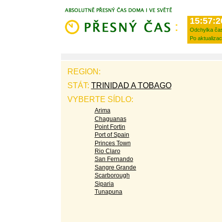
15:57:2
Odchylka ča
Po aktualizac
REGION:
STÁT:
TRINIDAD A TOBAGO
VYBERTE SÍDLO:
Arima
Chaguanas
Point Fortin
Port of Spain
Princes Town
Rio Claro
San Fernando
Sangre Grande
Scarborough
Siparia
Tunapuna