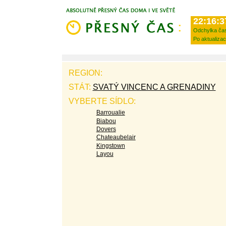
22:16:3
Odchylka ča
Po aktualizac
REGION:
STÁT:
SVATÝ VINCENC A GRENADINY
VYBERTE SÍDLO:
Barroualie
Biabou
Dovers
Chateaubelair
Kingstown
Layou