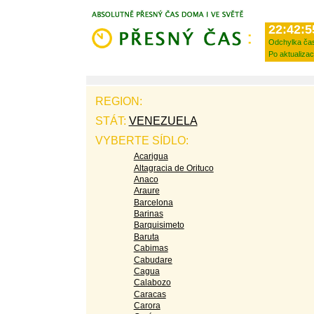
22:42:5
Odchylka ča
Po aktualizac
REGION:
STÁT:
VENEZUELA
VYBERTE SÍDLO:
Acarigua
Altagracia de Orituco
Anaco
Araure
Barcelona
Barinas
Barquisimeto
Baruta
Cabimas
Cabudare
Cagua
Calabozo
Caracas
Carora