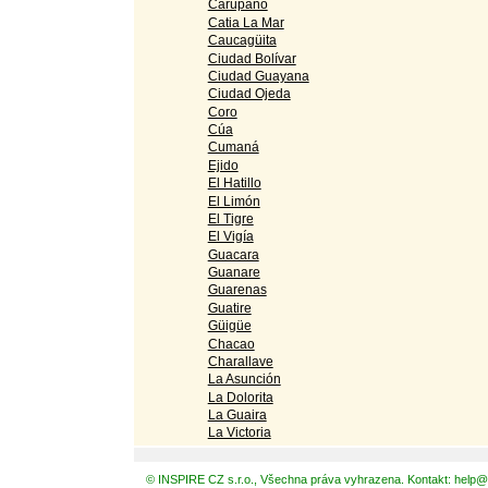
Carúpano
Catia La Mar
Caucagüita
Ciudad Bolívar
Ciudad Guayana
Ciudad Ojeda
Coro
Cúa
Cumaná
Ejido
El Hatillo
El Limón
El Tigre
El Vigía
Guacara
Guanare
Guarenas
Guatire
Güigüe
Chacao
Charallave
La Asunción
La Dolorita
La Guaira
La Victoria
© INSPIRE CZ s.r.o., Všechna práva vyhrazena. Kontakt: help@